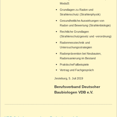
Modul3:
Schimmel-Hotline
Grundlagen zu Radon und
Strahlenschutz (Strahlenphysik)
Schimmel-Report
Gesundheitliche Auswirkungen von
Radon und Bewertung (Strahlenbiologie)
Kontakt
Rechtliche Grundlagen
(Strahlenschutzgesetz und -verordnung)
Impressum
Radonmesstechnik und
Untersuchungsstrategien
Datenschutz
Radonprävention bei Neubauten,
Radonsanierung im Bestand
PraktischeFallbeispiele
Vortrag und Fachgespräch
Jesteburg, 5. Juli 2019
Berufsverband Deutscher
Baubiologen VDB e.V.