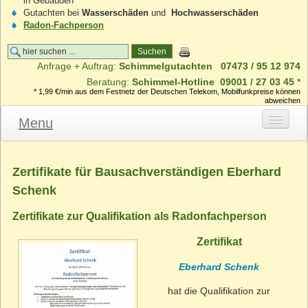
in Gebäuden
Gutachten bei
Wasserschäden
und
Hochwasserschäden
Radon-Fachperson
Anfrage + Auftrag:
Schimmelgutachten
07473 / 95 12 974
Beratung:
Schimmel-Hotline
09001 / 27 03 45
*
* 1,99 €/min aus dem Festnetz der Deutschen Telekom, Mobilfunkpreise können
abweichen
Menu
Schimmelpilz-Gutachten
Zertifikate für Bausachverständigen Eberhard
Gutachten Leistungen
Schenk
Gutachten anfordern
Zertifikate zur Qualifikation als Radonfachperson
Gutachten Ablauf
Zertifikat
Mündliches Gutachten
Eberhard Schenk
hat die Qualifikation zur
Privates Gutachten