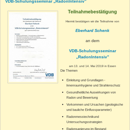
VDB-Schulungsseminar „Radonlntensiv”
Teilnahmebestätigung
Hiermit bestätigen wir die Teilnahme von
Eberhard Schenk
an dem
VDB-Schulungsseminar
„Radonlntensiv”
am 13. und 14. Mai 2O19 in Essen
Die Themen
Einleitung und Grundlagen -
lnnenraumhygiene und Strahlenschutz
Gesundheitliche Auswirkungen von
Radon und Bewertung
Vorkommen und Ursachen (geologische
und bauliche Einflussparameter)
Radonmesstechnikund
Untersuchungsstrategien
Radonsanierung im Bestand