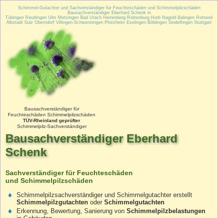
Schimmel-Gutachter und Sachverständiger für Feuchteschäden und Schimmelpilzschäden
Bausachverständiger Eberhard Schenk
in
Tübingen Reutlingen Ulm Metzingen Bad Urach Herrenberg Rottenburg Horb Nagold Balingen Rottweil
Albstadt Sulz Oberndorf Villingen-Schwenningen Pforzheim Esslingen Böblingen Sindelfingen Stuttgart
.
Bausachverständiger für
Feuchteschäden Schimmelpilzschäden
TÜV-Rheinland
geprüfter
Schimmelpilz-Sachverständiger
Bausachverständiger Eberhard
Schenk
Sachverständiger für Feuchteschäden
und Schimmelpilzschäden
Schimmelpilzsachverständiger und Schimmelgutachter erstellt
Schimmelpilzgutachten
oder
Schimmelgutachten
Erkennung, Bewertung, Sanierung von
Schimmelpilzbelastungen