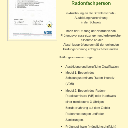
Radonfachperson
Schiedsgutachten
in Anlehnung an die Strahlenschutz-
Schlichtung
Ausbildungsverordnung
in der Schweiz
Schimmelpilz-Sachverständiger
nach der Prüfung der erforderlichen
Prüfungsvoraussetzungen und erfolgreicher
Teilnahme an der
Zertifikate
Abschlussprüfung gemäß der geltenden
Prüfungsordnung erfolgreich bestanden.
Referenzen
Prüfungsvoraussetzungen:
Warum Schimmel?
Ausbildung und berufliche Qualifikation
Modul 1. Besuch des
Schimmel nach Dämmung
Schulungsseminars Radon-lntensiv
(VDB)
Schimmel in der Wohnung
Modul 2. Besuch des Radon-
Praxisseminars (VB) oder Nachweis
Schimmel nach Wasserschaden
einer mindestens 3-jährigen
Berufserfahrung auf dem Gebiet
Schimmel im Keller
Radonmessungen und/oder
Sanierungen.
Aktuelles zu Schimmel
Prüfungsinhalte (mündlich/schriftlich)