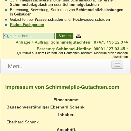
Schimmelpilzsachverständiger und Schimmelgutachter erstellt
Schimmelpilzgutachten
oder
Schimmelgutachten
Erkennung, Bewertung, Sanierung von
Schimmelpilzbelastungen
in Gebäuden
Gutachten bei
Wasserschäden
und
Hochwasserschäden
Radon-Fachperson
Anfrage + Auftrag:
Schimmelgutachten
07473 / 95 12 974
Beratung:
Schimmel-Hotline
09001 / 27 03 45
*
* 1,99 €/min aus dem Festnetz der Deutschen Telekom, Mobilfunkpreise können
abweichen
Menu
Schimmelpilz-Gutachten
Impressum von Schimmelpilz-Gutachten.com
Gutachten Leistungen
Firmenname:
Gutachten anfordern
Bausachverständiger Eberhard Schenk
Inhaber:
Gutachten Ablauf
Eberhard Schenk
Mündliches Gutachten
Anschrift: