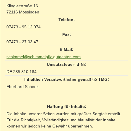
Klinglerstraße 16
Privates Gutachten
72116
Mössingen
Telefon:
Schiedsgutachten
07473 - 95 12 974
Schlichtung
Fax:
07473 - 27 03 47
Schimmelpilz-Sachverständiger
E-Mail:
Zertifikate
schimmel@schimmelpilz-gutachten.com
Umsatzsteuer-Id-Nr:
Referenzen
DE 235 810 164
Inhaltlich Verantwortlicher gemäß §5 TMG:
Warum Schimmel?
Eberhard Schenk
Schimmel nach Dämmung
Schimmel in der Wohnung
Haftung für Inhalte:
Die Inhalte unserer Seiten wurden mit größter Sorgfalt erstellt.
Schimmel nach Wasserschaden
Für die Richtigkeit, Vollständigkeit und Aktualität der Inhalte
können wir jedoch keine Gewähr übernehmen.
Schimmel im Keller